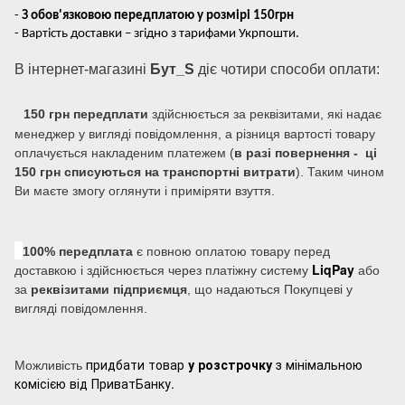
-
З обов'язковою передплатою у розмірі 150грн
- Вартість доставки – згідно з тарифами Укрпошти.
В інтернет-магазині
Бут_S
діє чотири способи оплати:
150 грн передплати
здійснюється за реквізитами, які надає
менеджер у вигляді повідомлення, а різниця вартості товару
оплачується накладеним платежем (
в разі повернення - ці
150 грн списуються на транспортні витрати
). Таким чином
Ви маєте змогу оглянути і приміряти взуття.
100% передплата
є повною оплатою товару перед
LiqPay
доставкою і здійснюється через платіжну систему
або
за
реквізитами підприємця
, що надаються Покупцеві у
вигляді повідомлення.
придбати товар
у розстрочку
з мінімальною
Можливість
комісією від ПриватБанку.