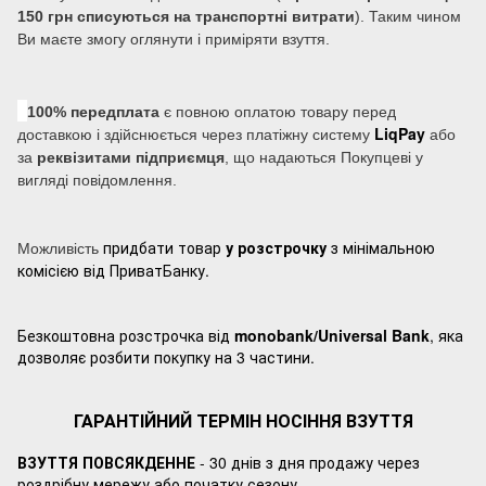
150 грн списуються на транспортні витрати
). Таким чином
Ви маєте змогу оглянути і приміряти взуття.
100% передплата
є повною оплатою товару перед
LiqPay
доставкою і здійснюється через платіжну систему
або
за
реквізитами підприємця
, що надаються Покупцеві у
вигляді повідомлення.
придбати товар
у розстрочку
з мінімальною
Можливість
комісією від ПриватБанку.
Безкоштовна розстрочка від
monobank/Universal Bank
, яка
дозволяє розбити покупку на 3 частини.
ГАРАНТІЙНИЙ ТЕРМІН НОСІННЯ ВЗУТТЯ
ВЗУТТЯ ПОВСЯКДЕННЕ
- 30 днів з дня продажу через
роздрібну мережу або початку сезону