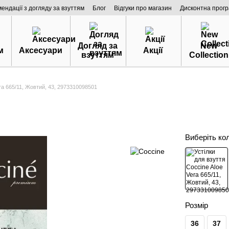
мендації з догляду за взуттям
Блог
Відгуки про магазин
Дисконтна прог
Догляд за
New
м
Аксесуари
Акції
взуттям
Collection
era 665/11, Жовтий, 43, 2973310098501
Виберіть ко
Розмір
36
37