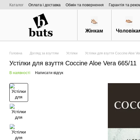
Перейти к основному контенту
Каталог
Оплата і доставка
Обмін та повернення
Гарантія та реко
Договір публічної оферти
Про нас
Жінкам
Чоловіка
Головна
Догляд за взуттям
Устілки
Устілки для взуття Coccine Aloe V
Устілки для взуття Coccine Aloe Vera 665/11
В наявності
Написати відгук