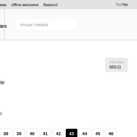
Рус
Укр
рама
offline магазини
Вакансії
Артикул
665/11
лір
38
39
40
41
42
43
44
45
46