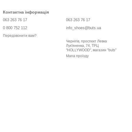
Контактна інформація
063 263 76 17
063 263 76 17
0 800 752 112
info_shoes@buts.ua
Передзвонити вам?
Чернігів, проспект Левка
Лук'яненка, 74, ТРЦ
"HOLLYWOOD", магазин "buts"
Мапа проїзду