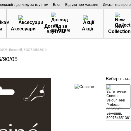
мендації з догляду за взуттям
Блог
Відгуки про магазин
Дисконтна прог
Догляд за
New
м
Аксесуари
Акції
взуттям
Collection
5/90/05, Бежевий, 5907546513610
5/90/05
Виберіть ко