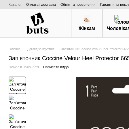
Перейти к основному контенту
Каталог
Оплата і доставка
Обмін та повернення
Гарантія та реко
Договір публічної оферти
Про нас
Жінкам
Чоловіка
Головна
Догляд за взуттям
Зап'яточник Coccine Velour Heel Protector 66
Зап'яточник Coccine Velour Heel Protector 66
Немає в наявності
Написати відгук