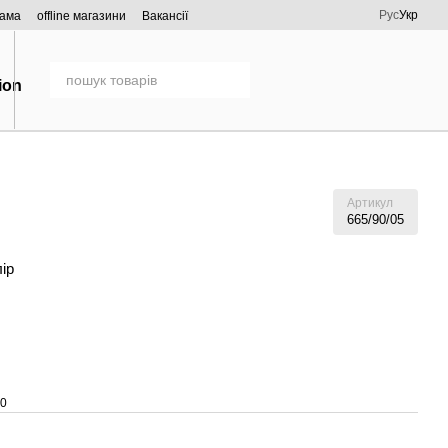
Рус
Укр
рама
offline магазини
Вакансії
Артикул
665/90/05
лір