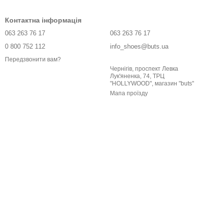
Контактна інформація
063 263 76 17
063 263 76 17
0 800 752 112
info_shoes@buts.ua
Передзвонити вам?
Чернігів, проспект Левка
Лук'яненка, 74, ТРЦ
"HOLLYWOOD", магазин "buts"
Мапа проїзду