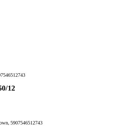
907546512743
50/12