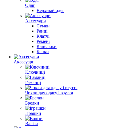
Одяг
Верхный одяг
Аксесуари
Сумки
Ранці
Клатчі
Ремені
Капелюхи
Кепки
Аксесуари
Ключниці
Гаманці
Чохли для одягу і взуття
Брелки
Іграшки
Валізи