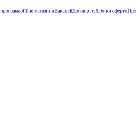
 програма
offline магазини
Вакансії
Договір публічної оферти
Про