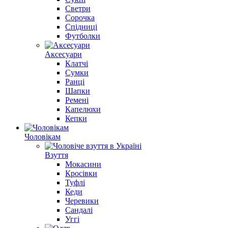
Светри
Сорочка
Спідниці
Футболки
Аксесуари
Клатчі
Сумки
Ранці
Шапки
Ремені
Капелюхи
Кепки
Чоловікам
Взуття
Мокасини
Кросівки
Туфлі
Кеди
Черевики
Сандалі
Уггі