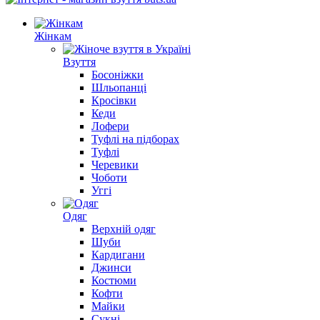
Жінкам
Взуття
Босоніжки
Шльопанці
Кросівки
Кеди
Лофери
Туфлі на підборах
Туфлі
Черевики
Чоботи
Уггі
Одяг
Верхній одяг
Шуби
Кардигани
Джинси
Костюми
Кофти
Майки
Сукні