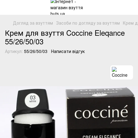
Догляд за взуттям
Засоби по догляду за взуттям
Крем д
Крем для взуття Coccine Eleqance
55/26/50/03
Артикул:
55/26/50/03
Написати відгук