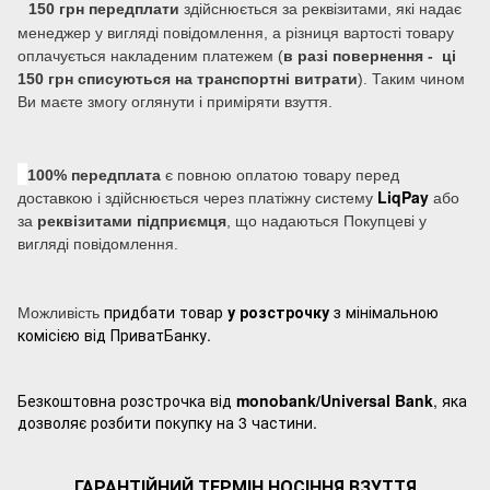
150 грн передплати
здійснюється за реквізитами, які надає
менеджер у вигляді повідомлення, а різниця вартості товару
оплачується накладеним платежем (
в разі повернення - ці
150 грн списуються на транспортні витрати
). Таким чином
Ви маєте змогу оглянути і приміряти взуття.
100% передплата
є повною оплатою товару перед
LiqPay
доставкою і здійснюється через платіжну систему
або
за
реквізитами підприємця
, що надаються Покупцеві у
вигляді повідомлення.
придбати товар
у розстрочку
з мінімальною
Можливість
комісією від ПриватБанку.
Безкоштовна розстрочка від
monobank/Universal Bank
, яка
дозволяє розбити покупку на 3 частини.
ГАРАНТІЙНИЙ ТЕРМІН НОСІННЯ ВЗУТТЯ