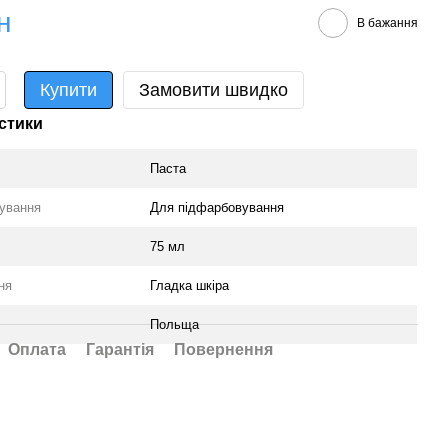
н
В бажання
Купити
Замовити швидко
стики
Паста
сування
Для підфарбовування
75 мл
ня
Гладка шкіра
Польща
Оплата
Гарантія
Повернення