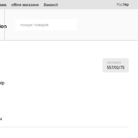
Рус
Укр
рама
offline магазини
Вакансії
Артикул
557/01/75
лір