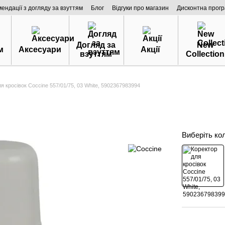
мендації з догляду за взуттям
Блог
Відгуки про магазин
Дисконтна прог
Догляд за
New
м
Аксесуари
Акції
взуттям
Collection
я кросівок Coccine 557/01/75, 03 White, 5902367983994
Виберіть ко