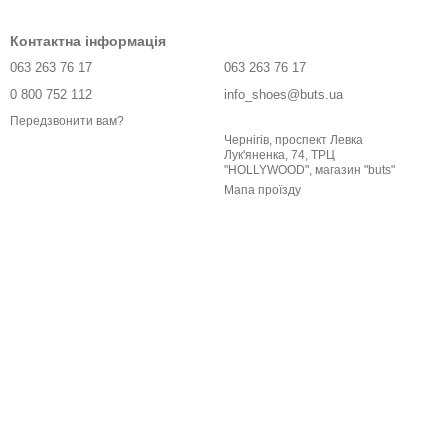
Контактна інформація
063 263 76 17
063 263 76 17
0 800 752 112
info_shoes@buts.ua
Передзвонити вам?
Чернігів, проспект Левка
Лук'яненка, 74, ТРЦ
"HOLLYWOOD", магазин "buts"
Мапа проїзду