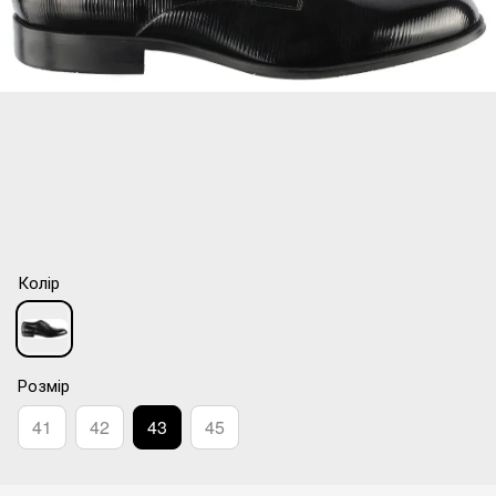
Колір
Розмір
41
42
43
45