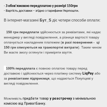
-
З обов'язковою передплатою у розмірі 150грн
- Вартість доставки – згідно з тарифами Укрпошти.
В інтернет-магазині
Бут_S
діє чотири способи оплати:
150 грн передплати
здійснюється за реквізитами, які надає
менеджер у вигляді повідомлення, а різниця вартості товару
оплачується накладеним платежем (
в разі повернення - ці
150 грн списуються на транспортні витрати
). Таким чином
Ви маєте змогу оглянути і приміряти взуття.
100% передплата
є повною оплатою товару перед
LiqPay
доставкою і здійснюється через платіжну систему
або
за
реквізитами підприємця
, що надаються Покупцеві у
вигляді повідомлення.
придбати товар
у розстрочку
з мінімальною
Можливість
комісією від ПриватБанку.