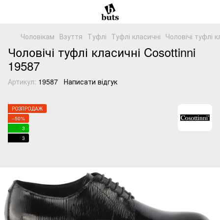
Чоловікам
Взуття
Туфлі
Tуфлі класичні
Чоловічі туфлі к
Чоловічі туфлі класичні Cosottinni
19587
Артикул:
19587
Написати відгук
РОЗПРОДАЖ
−50%
3
3