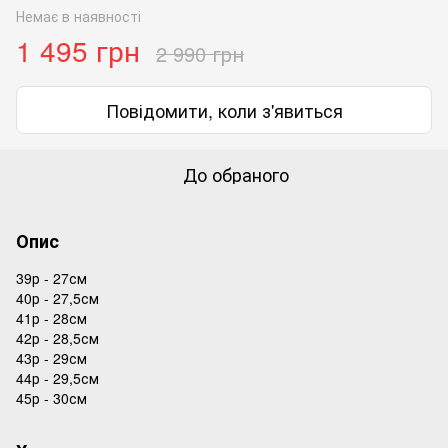
Немає в наявності
1 495 грн
2 990 грн
Повідомити, коли з'явиться
До обраного
Опис
39р - 27см
40р - 27,5см
41р - 28см
42р - 28,5см
43р - 29см
44р - 29,5см
45р - 30см