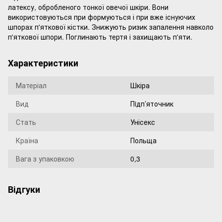
латексу, обробленого тонкої овечої шкіри. Вони
використовуються при формуються і при вже існуючих
шпорах п'яткової кістки. Знижують ризик запалення навколо
п'яткової шпори. Поглинають тертя і захищають п'яти.
Характеристики
Матеріал
Шкіра
Вид
Пiдп’яточник
Стать
Унісекс
Країна
Польща
Вага з упаковкою
0,3
Відгуки