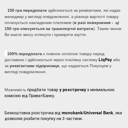
150 грн передплати
здійснюється за реквізитами, які надає
менеджер у вигляді повідомлення, а різниця вартості товару
оплачується накладеним платежем (
в разі повернення - ці
150 грн списуються на транспортні витрати
). Таким чином
Ви маєте змогу оглянути і приміряти взуття.
100% передплата
є повною оплатою товару перед
LiqPay
доставкою і здійснюється через платіжну систему
або
за
реквізитами підприємця
, що надаються Покупцеві у
вигляді повідомлення.
придбати товар
у розстрочку
з мінімальною
Можливість
комісією від ПриватБанку.
Безкоштовна розстрочка від
monobank/Universal Bank
, яка
дозволяє розбити покупку на 3 частини.