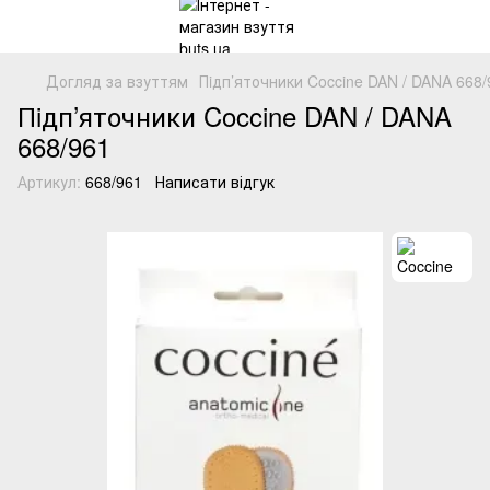
Догляд за взуттям
Пiдп’яточники Coccine DAN / DANA 668
Пiдп’яточники Coccine DAN / DANA
668/961
Артикул:
668/961
Написати відгук