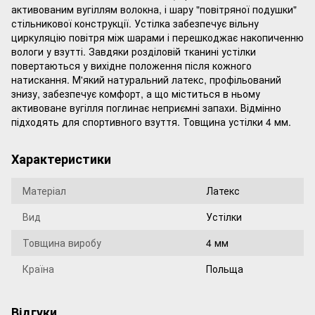
активованим вугіллям волокна, і шару "повітряної подушки"
стільникової конструкції. Устілка забезпечує вільну
циркуляцію повітря між шарами і перешкоджає накопиченню
вологи у взутті. Завдяки розділовій тканині устілки
повертаються у вихідне положення після кожного
натискання. М'який натуральний латекс, профільований
знизу, забезпечує комфорт, а що міститься в ньому
активоване вугілля поглинає неприємні запахи. Відмінно
підходять для спортивного взуття. Товщина устілки 4 мм.
Характеристики
Матеріал
Латекс
Вид
Устілки
Товщина виробу
4 мм
Країна
Польща
Відгуки