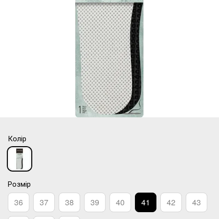
Колір
Розмір
36
37
38
39
40
41
42
43