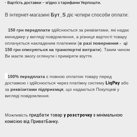
- Вартість доставки – згідно з тарифами Укрпошти.
В інтернет-магазині
Бут_S
діє чотири способи оплати:
150 грн передплати
здійснюється за реквізитами, які надає
менеджер у вигляді повідомлення, а різниця вартості товару
оплачується накладеним платежем (
в разі повернення - ці
150 грн списуються на транспортні витрати
). Таким чином
Ви маєте змогу оглянути і приміряти взуття.
100% передплата
є повною оплатою товару перед
LiqPay
доставкою і здійснюється через платіжну систему
або
за
реквізитами підприємця
, що надаються Покупцеві у
вигляді повідомлення.
придбати товар
у розстрочку
з мінімальною
Можливість
комісією від ПриватБанку.