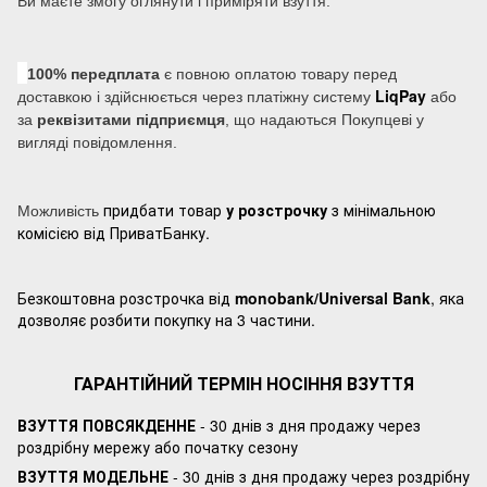
Ви маєте змогу оглянути і приміряти взуття.
100% передплата
є повною оплатою товару перед
LiqPay
доставкою і здійснюється через платіжну систему
або
за
реквізитами підприємця
, що надаються Покупцеві у
вигляді повідомлення.
придбати товар
у розстрочку
з мінімальною
Можливість
комісією від ПриватБанку.
Безкоштовна розстрочка від
monobank/Universal Bank
, яка
дозволяє розбити покупку на 3 частини.
ГАРАНТІЙНИЙ ТЕРМІН НОСІННЯ ВЗУТТЯ
ВЗУТТЯ ПОВСЯКДЕННЕ
- 30 днів з дня продажу через
роздрібну мережу або початку сезону
ВЗУТТЯ МОДЕЛЬНЕ
- 30 днів з дня продажу через роздрібну