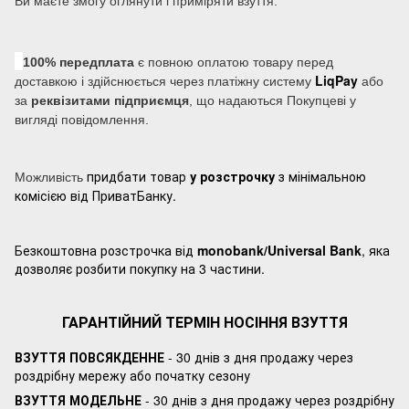
Ви маєте змогу оглянути і приміряти взуття.
100% передплата
є повною оплатою товару перед
LiqPay
доставкою і здійснюється через платіжну систему
або
за
реквізитами підприємця
, що надаються Покупцеві у
вигляді повідомлення.
придбати товар
у розстрочку
з мінімальною
Можливість
комісією від ПриватБанку.
Безкоштовна розстрочка від
monobank/Universal Bank
, яка
дозволяє розбити покупку на 3 частини.
ГАРАНТІЙНИЙ ТЕРМІН НОСІННЯ ВЗУТТЯ
ВЗУТТЯ ПОВСЯКДЕННЕ
- 30 днів з дня продажу через
роздрібну мережу або початку сезону
ВЗУТТЯ МОДЕЛЬНЕ
- 30 днів з дня продажу через роздрібну