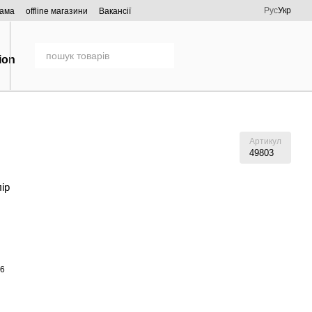
Рус
Укр
рама
offline магазини
Вакансії
Артикул
49803
лір