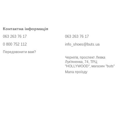
Контактна інформація
063 263 76 17
063 263 76 17
0 800 752 112
info_shoes@buts.ua
Передзвонити вам?
Чернігів, проспект Левка
Лук'яненка, 74, ТРЦ
"HOLLYWOOD", магазин "buts"
Мапа проїзду