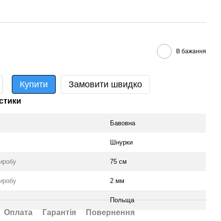
В бажання
Купити
Замовити швидко
стики
Бавовна
Шнурки
иробу
75 см
иробу
2 мм
Польща
Оплата
Гарантія
Повернення