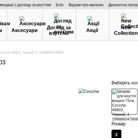
мендації з догляду за взуттям
Блог
Відгуки про магазин
Дисконтна прог
Догляд за
New
м
Аксесуари
Акції
взуттям
Collection
occine 49803, Чорний, 2, 2999860478686
03
Виберіть ко
Розмір
2