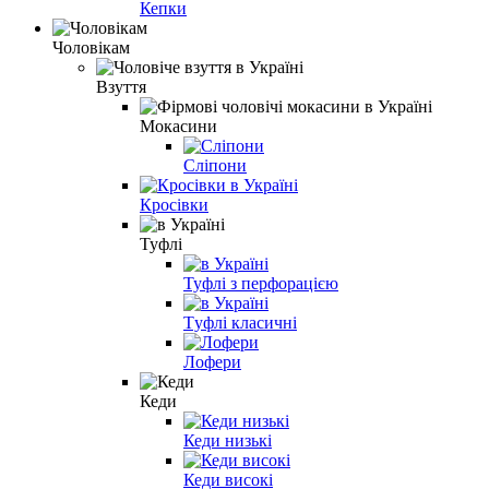
Кепки
Чоловікам
Взуття
Мокасини
Сліпони
Кросівки
Туфлі
Туфлі з перфорацією
Tуфлі класичні
Лофери
Кеди
Кеди низькі
Кеди високі