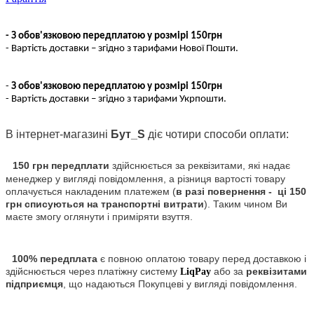
- З обов'язковою передплатою у розмірі 150грн
- Вартість доставки – згідно з тарифами Нової Пошти.
-
З обов'язковою передплатою у розмірі 150грн
- Вартість доставки – згідно з тарифами Укрпошти.
В інтернет-магазині
Бут_S
діє чотири способи оплати:
150 грн передплати
здійснюється за реквізитами, які надає
менеджер у вигляді повідомлення, а різниця вартості товару
оплачується накладеним платежем (
в разі повернення - ці 150
грн списуються на транспортні витрати
). Таким чином Ви
маєте змогу оглянути і приміряти взуття.
100% передплата
є повною оплатою товару перед доставкою і
здійснюється через платіжну систему
або за
реквізитами
LiqPay
підприємця
, що надаються Покупцеві у вигляді повідомлення.