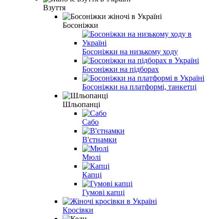
Взуття
Босоніжки
Босоніжки на низькому ходу
Босоніжки на підборах
Босоніжки на платформі, танкетці
Шльопанці
Сабо
В'єтнамки
Мюлі
Капці
Гумові капці
Кросівки