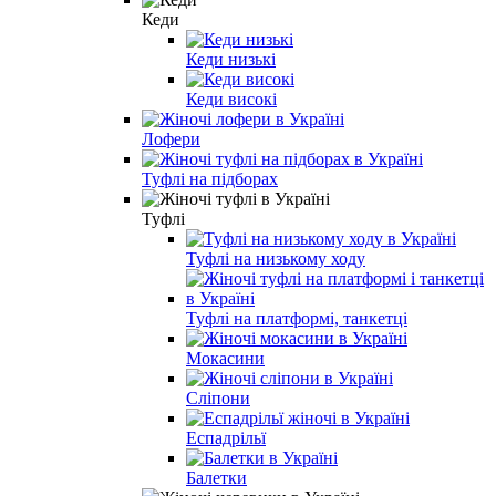
Кеди
Кеди низькі
Кеди високі
Лофери
Туфлі на підборах
Туфлі
Туфлі на низькому ходу
Туфлі на платформі, танкетці
Мокасини
Сліпони
Еспадрільї
Балетки