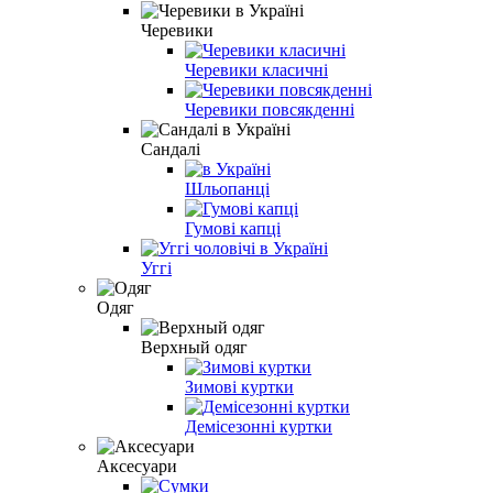
Черевики
Черевики класичні
Черевики повсякденні
Сандалі
Шльопанці
Гумові капці
Уггі
Одяг
Верхный одяг
Зимові куртки
Демісезонні куртки
Аксесуари