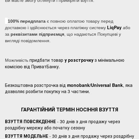
Ви маєте змогу оглянути і приміряти взуття.
100% передплата
є повною оплатою товару перед
LiqPay
доставкою і здійснюється через платіжну систему
або
за
реквізитами підприємця
, що надаються Покупцеві у
вигляді повідомлення.
придбати товар
у розстрочку
з мінімальною
Можливість
комісією від ПриватБанку.
Безкоштовна розстрочка від
monobank/Universal Bank
, яка
дозволяє розбити покупку на 3 частини.
ГАРАНТІЙНИЙ ТЕРМІН НОСІННЯ ВЗУТТЯ
ВЗУТТЯ ПОВСЯКДЕННЕ
- 30 днів з дня продажу через
роздрібну мережу або початку сезону
ВЗУТТЯ МОДЕЛЬНЕ
- 30 днів з дня продажу через роздрібну