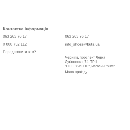
Контактна інформація
063 263 76 17
063 263 76 17
0 800 752 112
info_shoes@buts.ua
Передзвонити вам?
Чернігів, проспект Левка
Лук'яненка, 74, ТРЦ
"HOLLYWOOD", магазин "buts"
Мапа проїзду