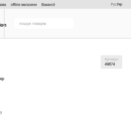
Рус
Укр
рама
offline магазини
Вакансії
Артикул
49874
лір