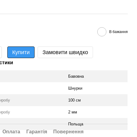
В бажання
Купити
Замовити швидко
стики
Бавовна
Шнурки
иробу
100 см
иробу
2 мм
Польща
Оплата
Гарантія
Повернення