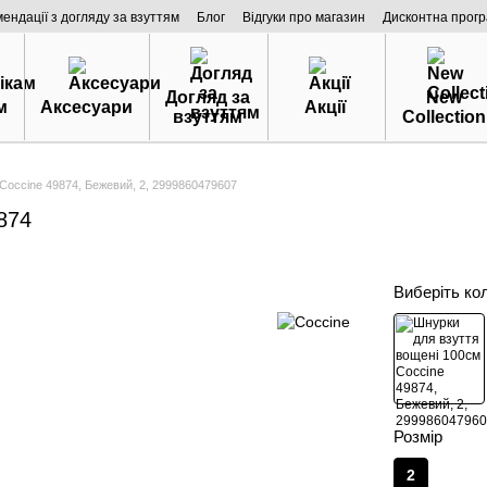
мендації з догляду за взуттям
Блог
Відгуки про магазин
Дисконтна прог
Догляд за
New
м
Аксесуари
Акції
взуттям
Collection
Coccine 49874, Бежевий, 2, 2999860479607
874
Виберіть ко
Розмір
2