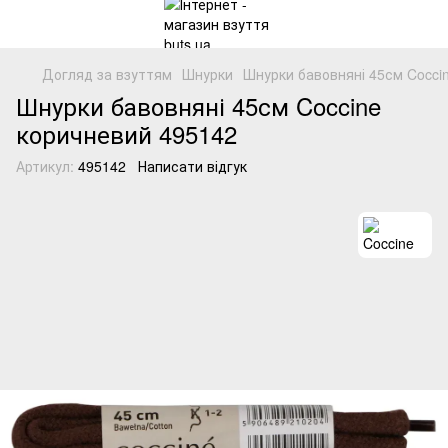
Догляд за взуттям
Шнурки
Шнурки бавовняні 45см Cocci
Шнурки бавовняні 45см Coccine
коричневий 495142
Артикул:
495142
Написати відгук