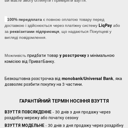
Ви маєте змогу оглянути і приміряти взуття.
100% передплата
є повною оплатою товару перед
LiqPay
доставкою і здійснюється через платіжну систему
або
за
реквізитами підприємця
, що надаються Покупцеві у
вигляді повідомлення.
придбати товар
у розстрочку
з мінімальною
Можливість
комісією від ПриватБанку.
Безкоштовна розстрочка від
monobank/Universal Bank
, яка
дозволяє розбити покупку на 3 частини.
ГАРАНТІЙНИЙ ТЕРМІН НОСІННЯ ВЗУТТЯ
ВЗУТТЯ ПОВСЯКДЕННЕ
- 30 днів з дня продажу через
роздрібну мережу або початку сезону
ВЗУТТЯ МОДЕЛЬНЕ
- 30 днів з дня продажу через роздрібну