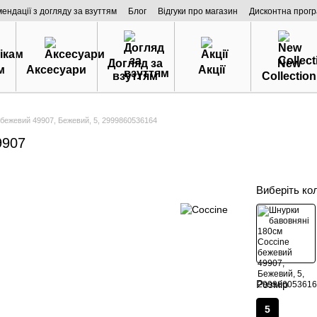
мендації з догляду за взуттям
Блог
Відгуки про магазин
Дисконтна прог
Догляд за
New
м
Аксесуари
Акції
взуттям
Collection
бежевий 49907, Бежевий, 5, 2999860536164
9907
Виберіть ко
Розмір
5