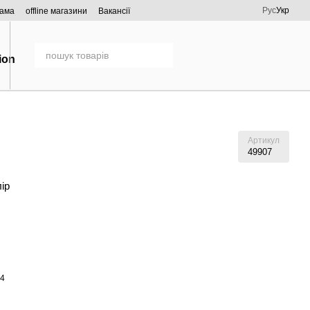
Рус
Укр
рама
offline магазини
Вакансії
Артикул
49907
лір