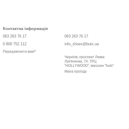
Контактна інформація
063 263 76 17
063 263 76 17
0 800 752 112
info_shoes@buts.ua
Передзвонити вам?
Чернігів, проспект Левка
Лук'яненка, 74, ТРЦ
"HOLLYWOOD", магазин "buts"
Мапа проїзду