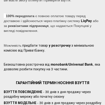
Ви маєте змогу оглянути і приміряти взуття.
100% передплата
є повною оплатою товару перед
LiqPay
доставкою і здійснюється через платіжну систему
або
за
реквізитами підприємця
, що надаються Покупцеві у
вигляді повідомлення.
придбати товар
у розстрочку
з мінімальною
Можливість
комісією від ПриватБанку.
Безкоштовна розстрочка від
monobank/Universal Bank
, яка
дозволяє розбити покупку на 3 частини.
ГАРАНТІЙНИЙ ТЕРМІН НОСІННЯ ВЗУТТЯ
ВЗУТТЯ ПОВСЯКДЕННЕ
- 30 днів з дня продажу через
роздрібну мережу або початку сезону
ВЗУТТЯ МОДЕЛЬНЕ
- 30 днів з дня продажу через роздрібну