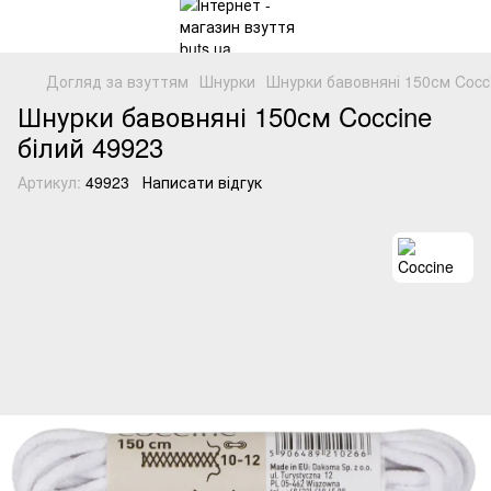
Догляд за взуттям
Шнурки
Шнурки бавовняні 150см Cocci
Шнурки бавовняні 150см Coccine
білий 49923
Артикул:
49923
Написати відгук