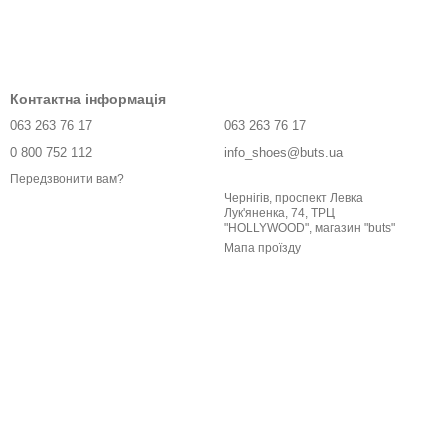
Контактна інформація
063 263 76 17
063 263 76 17
0 800 752 112
info_shoes@buts.ua
Передзвонити вам?
Чернігів, проспект Левка
Лук'яненка, 74, ТРЦ
"HOLLYWOOD", магазин "buts"
Мапа проїзду