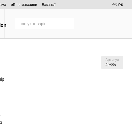
Рус
Укр
рама
offline магазини
Вакансії
Артикул
49885
лір