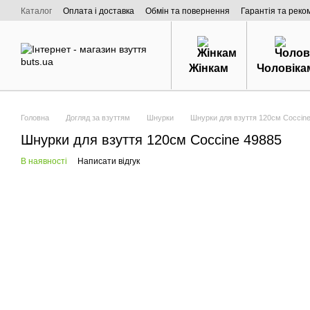
Перейти к основному контенту
Каталог
Оплата і доставка
Обмін та повернення
Гарантія та реко
Договір публічної оферти
Про нас
Жінкам
Чоловіка
Головна
Догляд за взуттям
Шнурки
Шнурки для взуття 120см Coccin
Шнурки для взуття 120см Coccine 49885
В наявності
Написати відгук