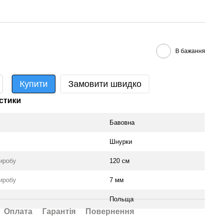
В бажання
Купити
Замовити швидко
стики
Бавовна
Шнурки
иробу
120 см
иробу
7 мм
Польща
Оплата
Гарантія
Повернення