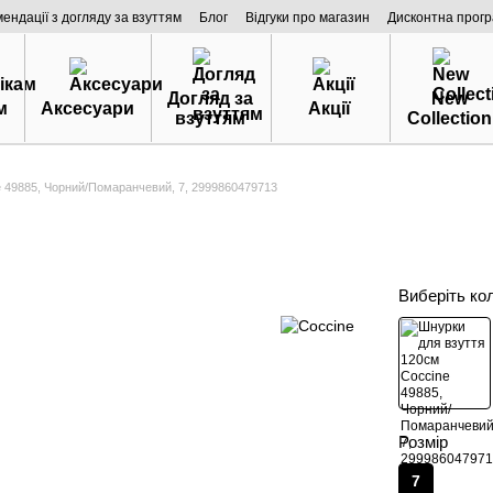
мендації з догляду за взуттям
Блог
Відгуки про магазин
Дисконтна прог
Догляд за
New
м
Аксесуари
Акції
взуттям
Collection
e 49885, Чорний/Помаранчевий, 7, 2999860479713
Виберіть ко
Розмір
7