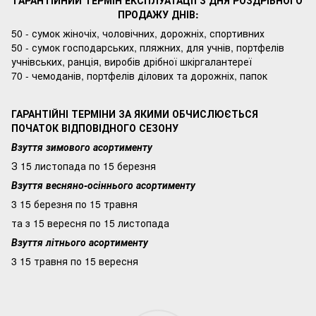
ГАРАНТІЙНИЙ ТЕРМІН ЕКСПЛУАТАЦІЇ З ДНЯ РОЗДРІБНОГО
ПРОДАЖУ ДНІВ:
50 - сумок жіночіх, чоловічних, дорожніх, спортивних
50 - сумок господарських, пляжних, для учнів, портфелів
учнівських, ранція, виробів дрібної шкіргалантереї
70 - чемоданів, портфелів ділових та дорожніх, папок
ГАРАНТІЙНІ ТЕРМІНИ ЗА ЯКИМИ ОБЧИСЛЮЄТЬСЯ
ПОЧАТОК ВІДПОВІДНОГО СЕЗОНУ
Взуття зимового асортименту
З 15 листопада по 15 березня
Взуття весняно-осіннього асортименту
3 15 березня по 15 травня
та з 15 вересня по 15 листопада
Взуття літнього асортименту
3 15 травня по 15 вересня