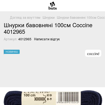
Догляд за взуттям
Шнурки
Шнурки бавовняні 100см Cocci
Шнурки бавовняні 100см Coccine
4012965
Артикул:
4012965
Написати відгук
НОВИНКА