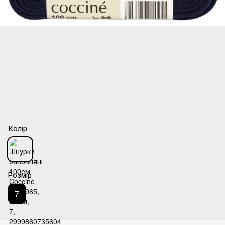
Колір
Розмір
7