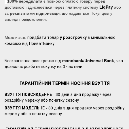
100% передплата
є повною оплатою товару перед
LiqPay
доставкою і здійснюється через платіжну систему
або
за
реквізитами підприємця
, що надаються Покупцеві у
вигляді повідомлення.
придбати товар
у розстрочку
з мінімальною
Можливість
комісією від ПриватБанку.
Безкоштовна розстрочка від
monobank/Universal Bank
, яка
дозволяє розбити покупку на 3 частини.
ГАРАНТІЙНИЙ ТЕРМІН НОСІННЯ ВЗУТТЯ
ВЗУТТЯ ПОВСЯКДЕННЕ
- 30 днів з дня продажу через
роздрібну мережу або початку сезону
ВЗУТТЯ МОДЕЛЬНЕ
- 30 днів з дня продажу через роздрібну
мережу або з початку сезону