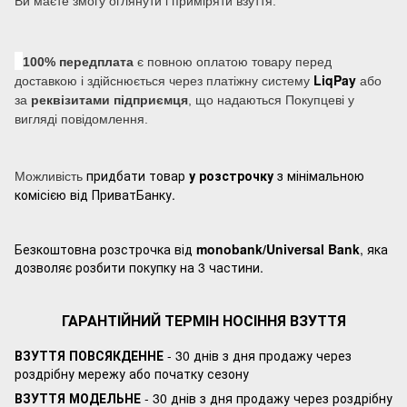
Ви маєте змогу оглянути і приміряти взуття.
100% передплата
є повною оплатою товару перед
LiqPay
доставкою і здійснюється через платіжну систему
або
за
реквізитами підприємця
, що надаються Покупцеві у
вигляді повідомлення.
придбати товар
у розстрочку
з мінімальною
Можливість
комісією від ПриватБанку.
Безкоштовна розстрочка від
monobank/Universal Bank
, яка
дозволяє розбити покупку на 3 частини.
ГАРАНТІЙНИЙ ТЕРМІН НОСІННЯ ВЗУТТЯ
ВЗУТТЯ ПОВСЯКДЕННЕ
- 30 днів з дня продажу через
роздрібну мережу або початку сезону
ВЗУТТЯ МОДЕЛЬНЕ
- 30 днів з дня продажу через роздрібну