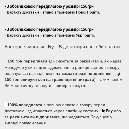
- З обов'язковою передплатою у розмірі 150грн
- Вартість доставки – згідно з тарифами Нової Пошти.
-
З обов'язковою передплатою у розмірі 150грн
- Вартість доставки – згідно з тарифами Укрпошти.
В інтернет-магазині
Бут_S
діє чотири способи оплати:
150 грн передплати
здійснюється за реквізитами, які надає
менеджер у вигляді повідомлення, а різниця вартості товару
оплачується накладеним платежем (
в разі повернення - ці
150 грн списуються на транспортні витрати
). Таким чином
Ви маєте змогу оглянути і приміряти взуття.
100% передплата
є повною оплатою товару перед
LiqPay
доставкою і здійснюється через платіжну систему
або
за
реквізитами підприємця
, що надаються Покупцеві у
вигляді повідомлення.