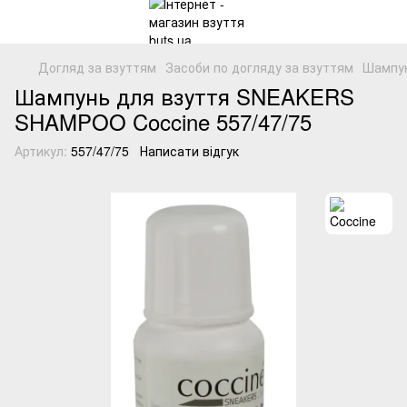
Догляд за взуттям
Засоби по догляду за взуттям
Шампун
Шампунь для взуття SNEAKERS
SHAMPOO Coccine 557/47/75
Артикул:
557/47/75
Написати відгук