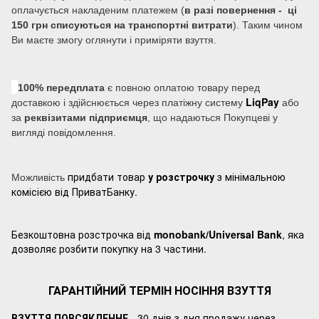
оплачується накладеним платежем (
в разі повернення - ці
150 грн списуються на транспортні витрати
). Таким чином
Ви маєте змогу оглянути і приміряти взуття.
100% передплата
є повною оплатою товару перед
LiqPay
доставкою і здійснюється через платіжну систему
або
за
реквізитами підприємця
, що надаються Покупцеві у
вигляді повідомлення.
придбати товар
у розстрочку
з мінімальною
Можливість
комісією від ПриватБанку.
Безкоштовна розстрочка від
monobank/Universal Bank
, яка
дозволяє розбити покупку на 3 частини.
ГАРАНТІЙНИЙ ТЕРМІН НОСІННЯ ВЗУТТЯ
ВЗУТТЯ ПОВСЯКДЕННЕ
- 30 днів з дня продажу через