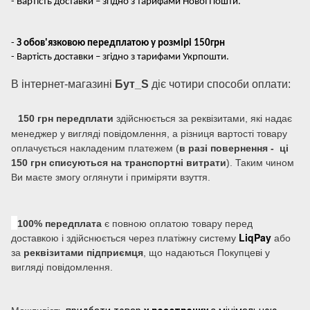
- Вартість доставки – згідно з тарифами Нової Пошти.
-
З обов'язковою передплатою у розмірі 150грн
- Вартість доставки – згідно з тарифами Укрпошти.
В інтернет-магазині
Бут_S
діє чотири способи оплати:
150 грн передплати
здійснюється за реквізитами, які надає
менеджер у вигляді повідомлення, а різниця вартості товару
оплачується накладеним платежем (
в разі повернення - ці
150 грн списуються на транспортні витрати
). Таким чином
Ви маєте змогу оглянути і приміряти взуття.
100% передплата
є повною оплатою товару перед
LiqPay
доставкою і здійснюється через платіжну систему
або
за
реквізитами підприємця
, що надаються Покупцеві у
вигляді повідомлення.