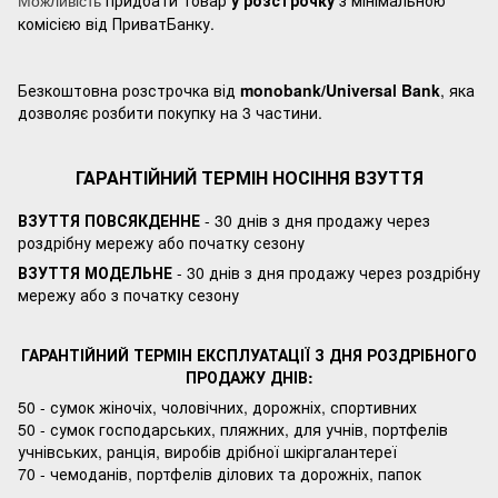
придбати товар
у розстрочку
з мінімальною
Можливість
комісією від ПриватБанку.
Безкоштовна розстрочка від
monobank/Universal Bank
, яка
дозволяє розбити покупку на 3 частини.
ГАРАНТІЙНИЙ ТЕРМІН НОСІННЯ ВЗУТТЯ
ВЗУТТЯ ПОВСЯКДЕННЕ
- 30 днів з дня продажу через
роздрібну мережу або початку сезону
ВЗУТТЯ МОДЕЛЬНЕ
- 30 днів з дня продажу через роздрібну
мережу або з початку сезону
ГАРАНТІЙНИЙ ТЕРМІН ЕКСПЛУАТАЦІЇ З ДНЯ РОЗДРІБНОГО
ПРОДАЖУ ДНІВ:
50 - сумок жіночіх, чоловічних, дорожніх, спортивних
50 - сумок господарських, пляжних, для учнів, портфелів
учнівських, ранція, виробів дрібної шкіргалантереї
70 - чемоданів, портфелів ділових та дорожніх, папок