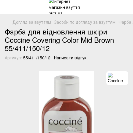
Догляд за взуттям
Засоби по догляду за взуттям
Фарба 
Фарба для відновлення шкіри
Coccine Covering Color Mid Brown
55/411/150/12
Артикул:
55/411/150/12
Написати відгук