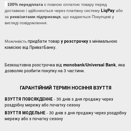
100% передплата
є повною оплатою товару перед
LiqPay
доставкою і здійснюється через платіжну систему
або
за
реквізитами підприємця
, що надаються Покупцеві у
вигляді повідомлення.
придбати товар
у розстрочку
з мінімальною
Можливість
комісією від ПриватБанку.
Безкоштовна розстрочка від
monobank/Universal Bank
, яка
дозволяє розбити покупку на 3 частини.
ГАРАНТІЙНИЙ ТЕРМІН НОСІННЯ ВЗУТТЯ
ВЗУТТЯ ПОВСЯКДЕННЕ
- 30 днів з дня продажу через
роздрібну мережу або початку сезону
ВЗУТТЯ МОДЕЛЬНЕ
- 30 днів з дня продажу через роздрібну
мережу або з початку сезону