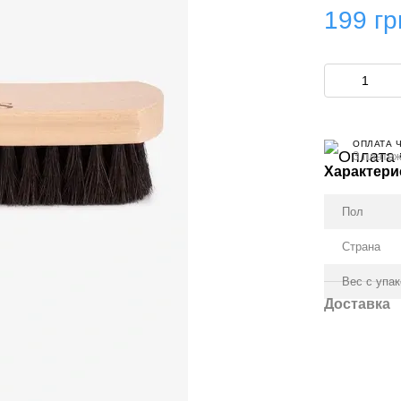
199 гр
ОПЛАТА 
3 платеж
Характери
Пол
Страна
Вес с упа
Доставка