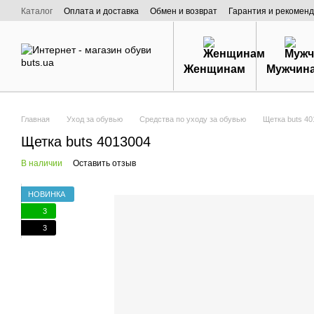
Перейти к основному контенту
Каталог
Оплата и доставка
Обмен и возврат
Гарантия и рекоменд
Договор публичной оферты
О нас
Женщинам
Мужчин
Главная
Уход за обувью
Средства по уходу за обувью
Щетка buts 4
Щетка buts 4013004
В наличии
Оставить отзыв
НОВИНКА
3
3