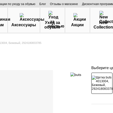
ации по уходу за обувью
Блог
Отзывы о магазине
Дисконтная програм
Уход за
New
ам
Аксессуары
Акции
обувью
Collection
013004, Бежевый, 2924180833785
Выберите ц