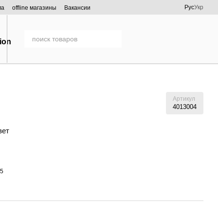
Рус
Укр
ма
offline магазины
Вакансии
Артикул
4013004
вет