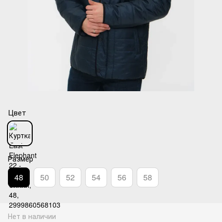
Цвет
Размер
48
50
52
54
56
58
Нет в наличии