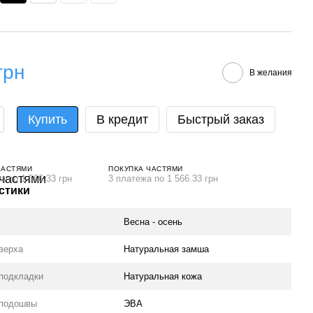
грн
В желания
Купить
В кредит
Быстрый заказ
ЧАСТЯМИ
ПОКУПКА ЧАСТЯМИ
а по 1 566.33 грн
3 платежа по 1 566.33 грн
стики
Весна - осень
верха
Натуральная замша
подкладки
Натуральная кожа
 подошвы
ЭВА