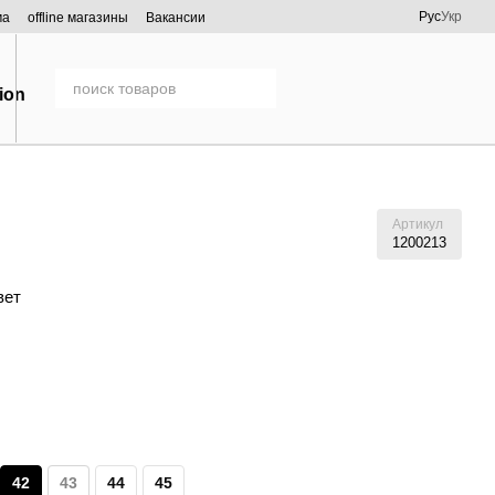
Рус
Укр
ма
offline магазины
Вакансии
Артикул
1200213
вет
42
43
44
45