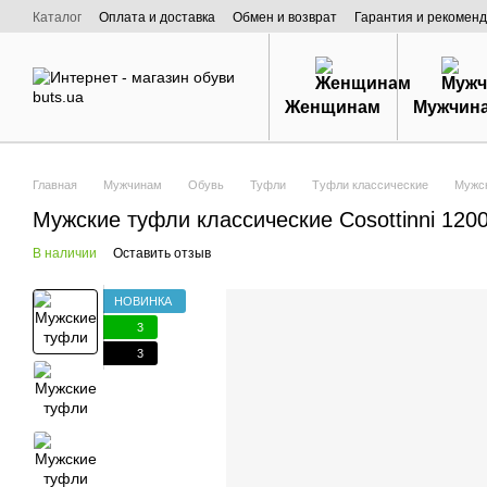
Перейти к основному контенту
Каталог
Оплата и доставка
Обмен и возврат
Гарантия и рекоменд
Договор публичной оферты
О нас
Женщинам
Мужчин
Главная
Мужчинам
Обувь
Туфли
Tуфли классические
Мужск
Мужские туфли классические Cosottinni 120
В наличии
Оставить отзыв
НОВИНКА
3
3