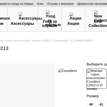
ации по уходу за обувью
Блог
Отзывы о магазине
Дисконтная програм
Уход за
New
ам
Аксессуары
Акции
обувью
Collection
ие туфли классические Cosottinni 1200213, Коричневый, 42, 2999860788693
0213
Выберите ц
Размер
40
41