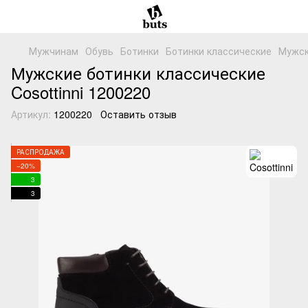
Мужчинам
Обувь
Ботинки
Ботинки классические
Мужск
Мужские ботинки классические
Cosottinni 1200220
Артикул:
1200220
Оставить отзыв
РАСПРОДАЖА
−20%
3
3