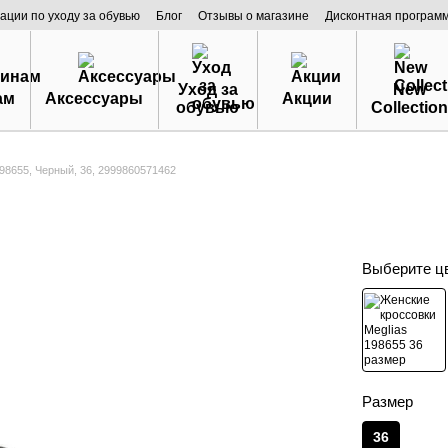
ации по уходу за обувью
Блог
Отзывы о магазине
Дисконтная програм
Уход за
New
ам
Аксессуары
Акции
обувью
Collection
98655, Черный, 36, 2999860571462
Выберите ц
Размер
36