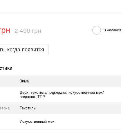
грн
2 490 грн
В желания
ь, когда появится
стики
Зима
Верх: текстиль/подкладка: искусственный мех/
подошва: ТПР
верха
Текстиль
Искусственный мех