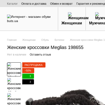
Перейти к основному контенту
Каталог
Оплата и доставка
Обмен и возврат
Гарантия и рекоменд
Договор публичной оферты
О нас
Женщинам
Мужчин
Главная
Женщинам
Обувь
Ботинки
Женские кроссовки Meglias 1
Женские кроссовки Meglias 198655
Нет в наличии
Оставить отзыв
РАСПРОДАЖА
−50%
3
3