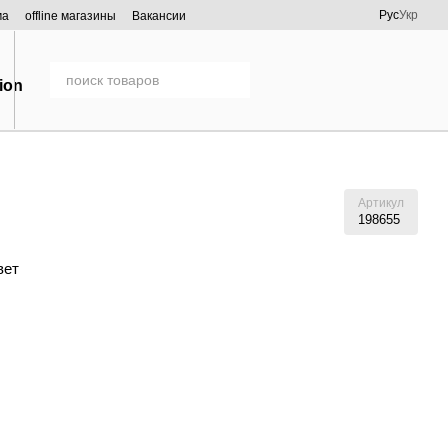
Рус
Укр
ма
offline магазины
Вакансии
Артикул
198655
вет