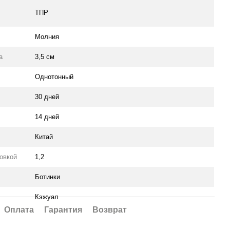
ТПР
Молния
а
3,5 см
Однотонный
30 дней
14 дней
Китай
ковкой
1,2
Ботинки
Кэжуал
Оплата
Гарантия
Возврат