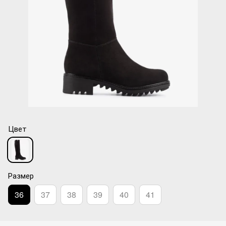
Цвет
Размер
36
37
38
39
40
41