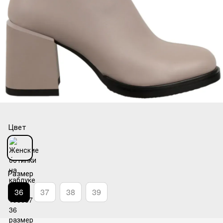
Цвет
Размер
36
37
38
39