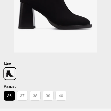
Цвет
Размер
36
37
38
39
40