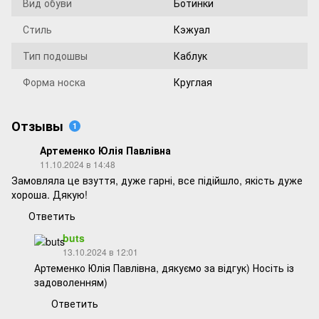
Вид обуви
Ботинки
Стиль
Кэжуал
Тип подошвы
Каблук
Форма носка
Круглая
Отзывы
1
Артеменко Юлія Павлівна
11.10.2024 в 14:48
Замовляла це взуття, дуже гарні, все підійшло, якість дуже
хороша. Дякую!
Ответить
buts
13.10.2024 в 12:01
Артеменко Юлія Павлівна, дякуємо за відгук) Носіть із
задоволенням)
Ответить