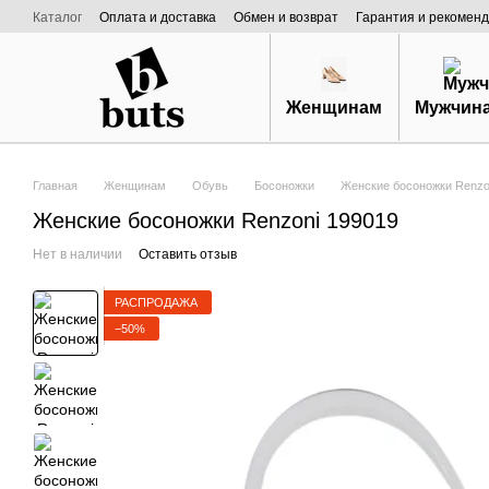
Перейти к основному контенту
Каталог
Оплата и доставка
Обмен и возврат
Гарантия и рекоменд
Договор публичной оферты
О нас
Женщинам
Мужчин
Главная
Женщинам
Обувь
Босоножки
Женские босоножки Renzon
Женские босоножки Renzoni 199019
Нет в наличии
Оставить отзыв
РАСПРОДАЖА
−50%