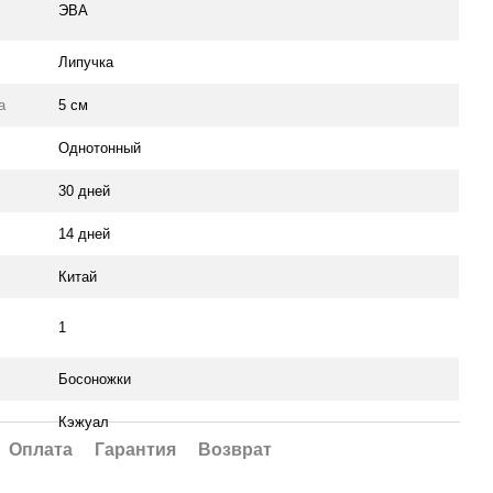
ЭВА
Липучка
а
5 см
Однотонный
30 дней
14 дней
Китай
1
Босоножки
Кэжуал
Оплата
Гарантия
Возврат