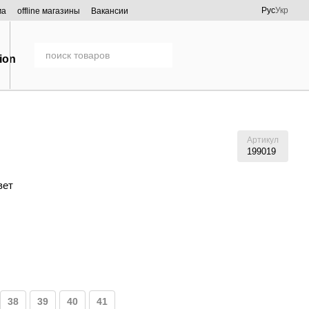
Рус
Укр
ма
offline магазины
Вакансии
Артикул
199019
вет
38
39
40
41