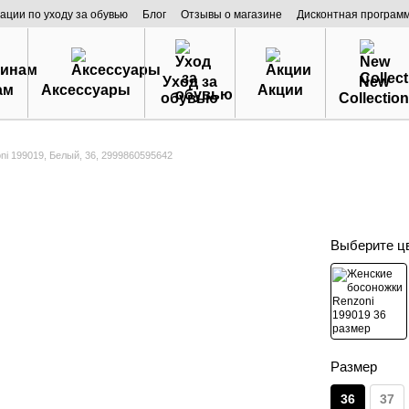
ации по уходу за обувью
Блог
Отзывы о магазине
Дисконтная програм
Уход за
New
ам
Аксессуары
Акции
обувью
Collection
i 199019, Белый, 36, 2999860595642
Выберите ц
Размер
36
37