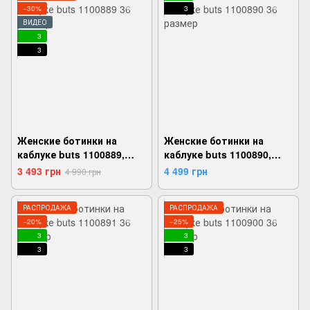
−30%
3
ВИДЕО
3
3
Женские ботинки на
Женские ботинки на
каблуке buts 1100889,
каблуке buts 1100890,
Черный, 36,
Черный, 36,
3 493 грн
4 499 грн
4 990 грн
2999860727593
2999860727647
РАСПРОДАЖА
РАСПРОДАЖА
−20%
−25%
3
3
3
3