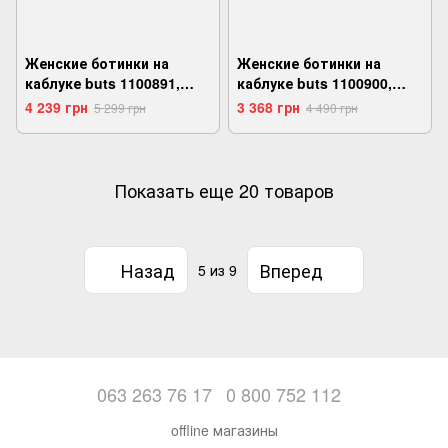
Женские ботинки на
Женские ботинки на
каблуке buts 1100891,
каблуке buts 1100900,
Черный, 36,
Черный, 36,
4 239 грн
3 368 грн
5 299 грн
4 490 грн
2999860727692
2999860728200
Показать еще 20 товаров
Назад
Вперед
5
из 9
063 263 76 17
0 800 752 112
offline магазины