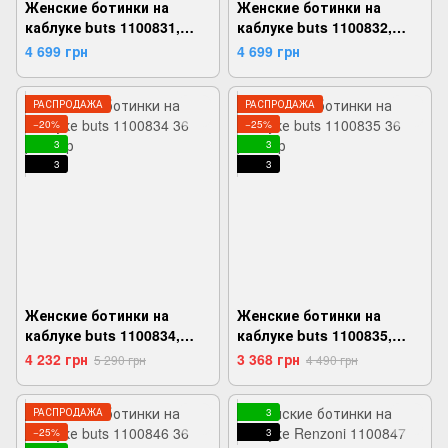
Женские ботинки на
Женские ботинки на
каблуке buts 1100831,
каблуке buts 1100832,
Черный, 36,
Черный, 36,
4 699 грн
4 699 грн
2999860723717
2999860723762
РАСПРОДАЖА
РАСПРОДАЖА
−20%
−25%
3
3
3
3
Женские ботинки на
Женские ботинки на
каблуке buts 1100834,
каблуке buts 1100835,
Черный, 36,
Черный, 36,
4 232 грн
3 368 грн
5 290 грн
4 490 грн
2999860723861
2999860723915
РАСПРОДАЖА
3
−25%
3