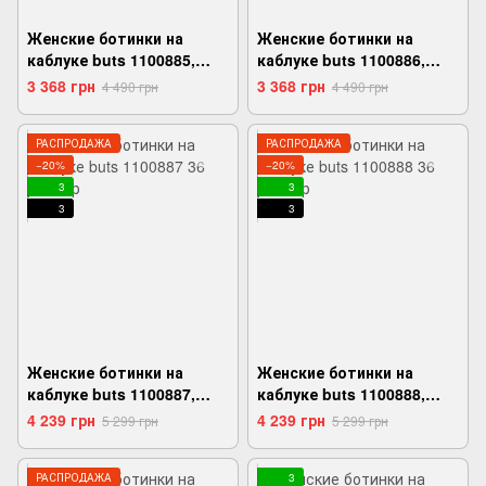
Женские ботинки на
Женские ботинки на
каблуке buts 1100885,
каблуке buts 1100886,
Черный, 36,
Черный, 36,
3 368 грн
3 368 грн
4 490 грн
4 490 грн
2999860727395
2999860727449
РАСПРОДАЖА
РАСПРОДАЖА
−20%
−20%
3
3
3
3
Женские ботинки на
Женские ботинки на
каблуке buts 1100887,
каблуке buts 1100888,
Черный, 36,
Черный, 36,
4 239 грн
4 239 грн
5 299 грн
5 299 грн
2999860727494
2999860727548
РАСПРОДАЖА
3