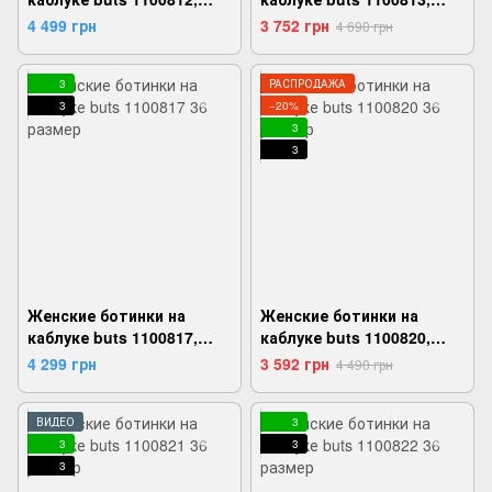
Коричневый, 36,
Черный, 36,
4 499 грн
3 752 грн
4 690 грн
2999860722536
2999860722581
3
РАСПРОДАЖА
3
−20%
3
3
Женские ботинки на
Женские ботинки на
каблуке buts 1100817,
каблуке buts 1100820,
Черный, 36,
Черный, 36,
4 299 грн
3 592 грн
4 490 грн
2999860722918
2999860723069
ВИДЕО
3
3
3
3