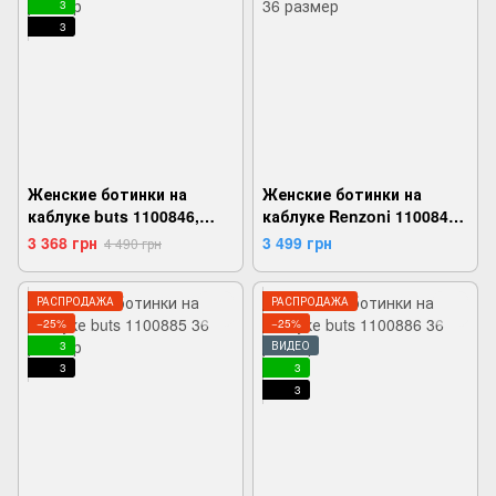
3
3
Женские ботинки на
Женские ботинки на
каблуке buts 1100846,
каблуке Renzoni 1100847,
Черный, 36,
Черный, 36,
3 368 грн
3 499 грн
4 490 грн
2999860724509
2999860724554
РАСПРОДАЖА
РАСПРОДАЖА
−25%
−25%
3
ВИДЕО
3
3
3