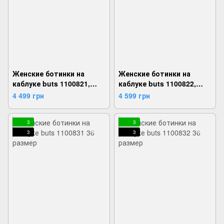
Женские ботинки на
Женские ботинки на
каблуке buts 1100821,
каблуке buts 1100822,
Черный, 36,
Черный, 36,
4 499 грн
4 599 грн
2999860723113
2999860723168
3
3
3
3