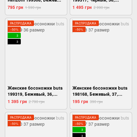
36, 2999860612608
2999860613100
795 грн
1 495 грн
1 590 грн
2 990 грн
РАСПРОДАЖА
РАСПРОДАЖА
−50%
−50%
3
3
Женские босоножки buts
Женские босоножки buts
199319, Бежевый, 36,
198168, Бежевый, 37,
2999860613209
2999860538762
1 395 грн
195 грн
2 790 грн
390 грн
РАСПРОДАЖА
РАСПРОДАЖА
−50%
−50%
3
3