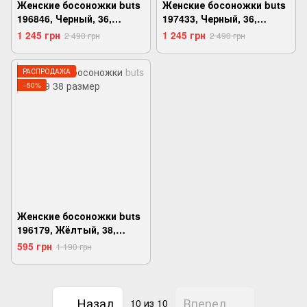
Женские босоножки buts
Женские босоножки buts
196846, Черный, 36,
197433, Черный, 36,
2999860444629
2999860477986
1 245 грн
1 245 грн
2 490 грн
2 490 грн
РАСПРОДАЖА
−50%
Женские босоножки buts
196179, Жёлтый, 38,
2999860391725
595 грн
1 190 грн
Назад
Вперед
10
из 10