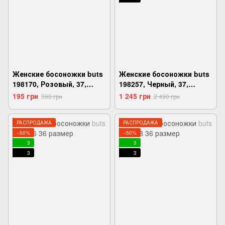
Женские босоножки buts
Женские босоножки buts
198170, Розовый, 37,
198257, Черный, 37,
2999860538861
2999860543629
195 грн
1 245 грн
390 грн
2 490 грн
РАСПРОДАЖА
РАСПРОДАЖА
−50%
−50%
3
3
3
3