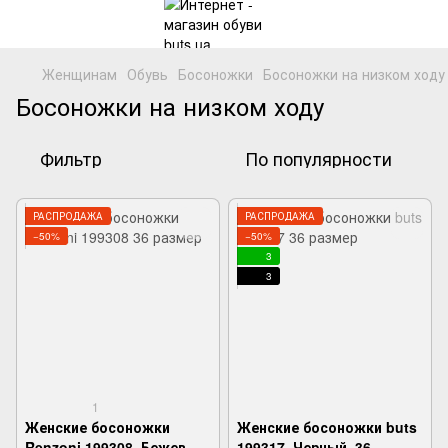
Женщинам
Обувь
Босоножки
Босоножки на низком ходу
Босоножки на низком ходу
Фильтр
По популярности
РАСПРОДАЖА
РАСПРОДАЖА
−50%
−50%
3
3
1
Женские босоножки
Женские босоножки buts
Renzoni 199308, Бежевый,
199317, Черный, 36,