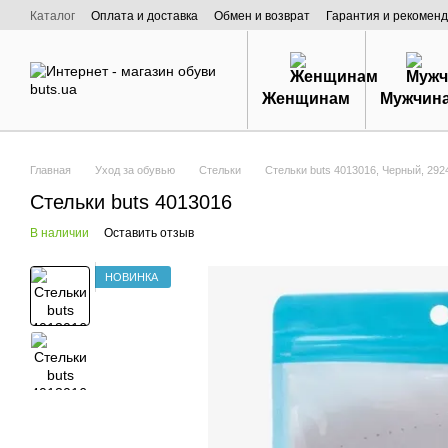
Перейти к основному контенту
Каталог
Оплата и доставка
Обмен и возврат
Гарантия и рекоменд
Договор публичной оферты
О нас
Женщинам
Мужчин
Главная
Уход за обувью
Стельки
Стельки buts 4013016, Черный, 29
Стельки buts 4013016
В наличии
Оставить отзыв
НОВИНКА