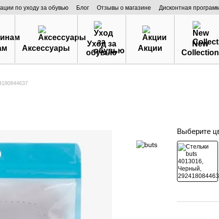
ации по уходу за обувью
Блог
Отзывы о магазине
Дисконтная програм
Уход за
New
ам
Аксессуары
Акции
обувью
Collection
24180844637
Выберите ц