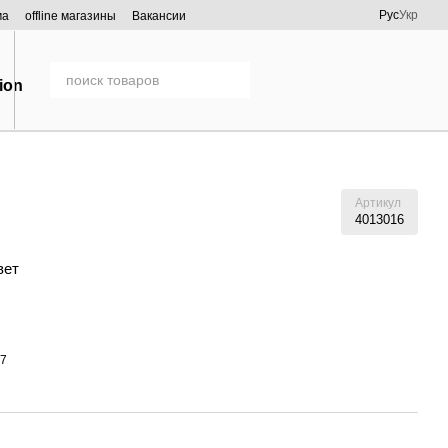
Рус
Укр
ма
offline магазины
Вакансии
Артикул
4013016
вет