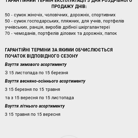
ГАРАНТІЙНИЙ ТЕРМІН ЕКСПЛУАТАЦІЇ З ДНЯ РОЗДРІБНОГО
ПРОДАЖУ ДНІВ:
50 - сумок жіночіх, чоловічних, дорожніх, спортивних
50 - сумок господарських, пляжних, для учнів, портфелів
учнівських, ранція, виробів дрібної шкіргалантереї
70 - чемоданів, портфелів ділових та дорожніх, папок
ГАРАНТІЙНІ ТЕРМІНИ ЗА ЯКИМИ ОБЧИСЛЮЄТЬСЯ
ПОЧАТОК ВІДПОВІДНОГО СЕЗОНУ
Взуття зимового асортименту
З 15 листопада по 15 березня
Взуття весняно-осіннього асортименту
3 15 березня по 15 травня
та з 15 вересня по 15 листопада
Взуття літнього асортименту
3 15 травня по 15 вересня