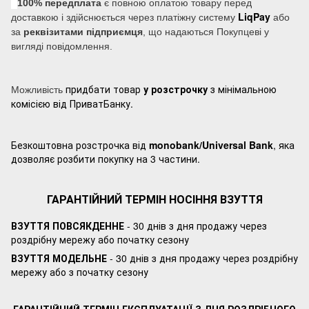
100% передплата
є повною оплатою товару перед
LiqPay
доставкою і здійснюється через платіжну систему
або
за
реквізитами підприємця
, що надаються Покупцеві у
вигляді повідомлення.
придбати товар
у розстрочку
з мінімальною
Можливість
комісією від ПриватБанку.
Безкоштовна розстрочка від
monobank/Universal Bank
, яка
дозволяє розбити покупку на 3 частини.
ГАРАНТІЙНИЙ ТЕРМІН НОСІННЯ ВЗУТТЯ
ВЗУТТЯ ПОВСЯКДЕННЕ
- 30 днів з дня продажу через
роздрібну мережу або початку сезону
ВЗУТТЯ МОДЕЛЬНЕ
- 30 днів з дня продажу через роздрібну
мережу або з початку сезону