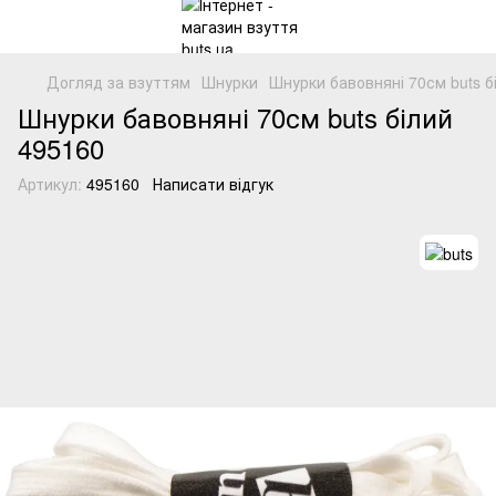
Догляд за взуттям
Шнурки
Шнурки бавовняні 70см buts б
Шнурки бавовняні 70см buts білий
495160
Артикул:
495160
Написати відгук