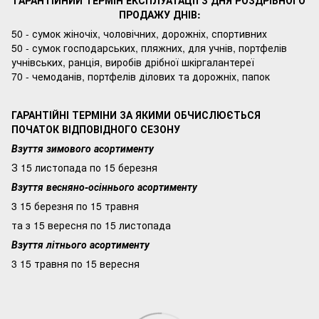
ГАРАНТІЙНИЙ ТЕРМІН ЕКСПЛУАТАЦІЇ З ДНЯ РОЗДРІБНОГО
ПРОДАЖУ ДНІВ:
50 - сумок жіночіх, чоловічних, дорожніх, спортивних
50 - сумок господарських, пляжних, для учнів, портфелів
учнівських, ранція, виробів дрібної шкіргалантереї
70 - чемоданів, портфелів ділових та дорожніх, папок
ГАРАНТІЙНІ ТЕРМІНИ ЗА ЯКИМИ ОБЧИСЛЮЄТЬСЯ
ПОЧАТОК ВІДПОВІДНОГО СЕЗОНУ
Взуття зимового асортименту
З 15 листопада по 15 березня
Взуття весняно-осіннього асортименту
3 15 березня по 15 травня
та з 15 вересня по 15 листопада
Взуття літнього асортименту
3 15 травня по 15 вересня