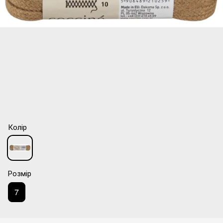
Колір
Розмір
7