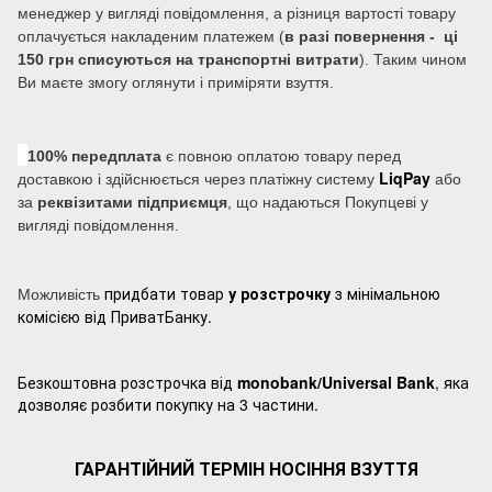
менеджер у вигляді повідомлення, а різниця вартості товару
оплачується накладеним платежем (
в разі повернення - ці
150 грн списуються на транспортні витрати
). Таким чином
Ви маєте змогу оглянути і приміряти взуття.
100% передплата
є повною оплатою товару перед
LiqPay
доставкою і здійснюється через платіжну систему
або
за
реквізитами підприємця
, що надаються Покупцеві у
вигляді повідомлення.
придбати товар
у розстрочку
з мінімальною
Можливість
комісією від ПриватБанку.
Безкоштовна розстрочка від
monobank/Universal Bank
, яка
дозволяє розбити покупку на 3 частини.
ГАРАНТІЙНИЙ ТЕРМІН НОСІННЯ ВЗУТТЯ