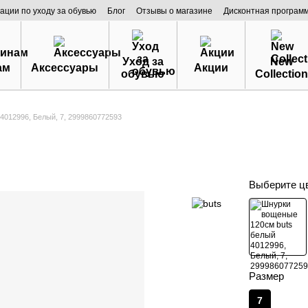
ации по уходу за обувью
Блог
Отзывы о магазине
Дисконтная програм
Уход за
New
ам
Аксессуары
Акции
обувью
Collection
4012996, Белый, 7, 2999860772593
Выберите ц
Размер
7