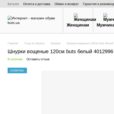
Перейти к основному контенту
Каталог
Оплата и доставка
Обмен и возврат
Гарантия и рекоменд
Договор публичной оферты
О нас
Женщинам
Мужчин
Главная
Уход за обувью
Шнурки
Шнурки вощеные 120см buts белый 
Шнурки вощеные 120см buts белый 4012996
В наличии
Оставить отзыв
НОВИНКА