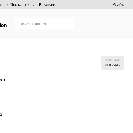
Рус
Укр
ма
offline магазины
Вакансии
Артикул
4012996
вет