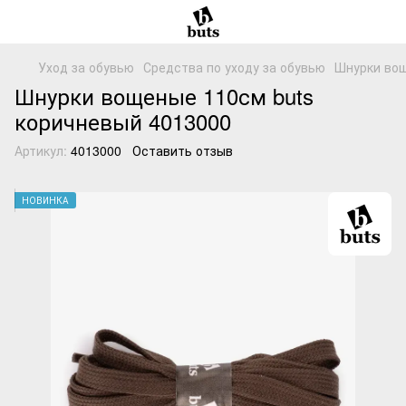
Уход за обувью
Средства по уходу за обувью
Шнурки вощ
Шнурки вощеные 110см buts
коричневый 4013000
Артикул:
4013000
Оставить отзыв
НОВИНКА