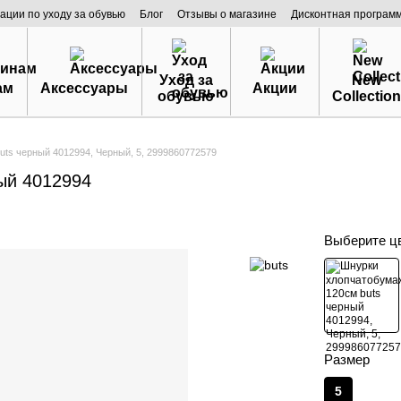
ации по уходу за обувью
Блог
Отзывы о магазине
Дисконтная програм
Уход за
New
ам
Аксессуары
Акции
обувью
Collection
ts черный 4012994, Черный, 5, 2999860772579
ый 4012994
Выберите ц
Размер
5