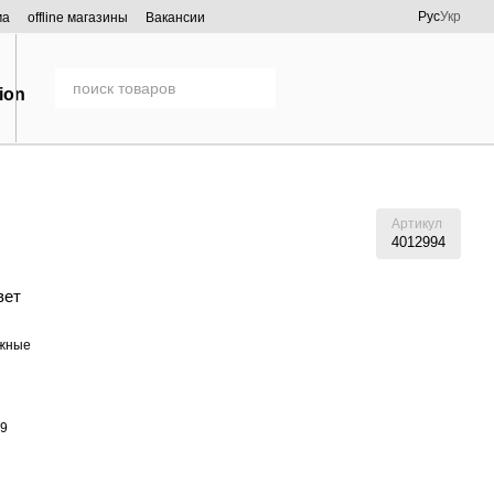
Рус
Укр
ма
offline магазины
Вакансии
Артикул
4012994
вет