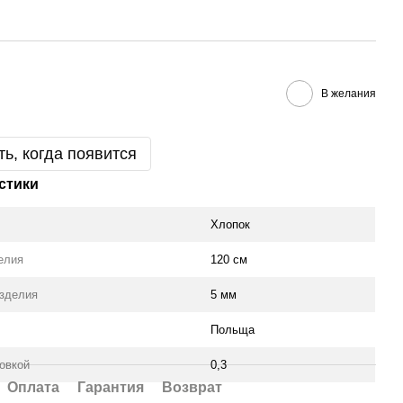
В желания
ь, когда появится
стики
Хлопок
елия
120 см
зделия
5 мм
Польща
ковкой
0,3
Оплата
Гарантия
Возврат