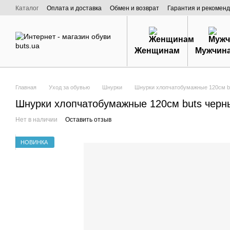
Перейти к основному контенту
Каталог
Оплата и доставка
Обмен и возврат
Гарантия и рекоменд
Договор публичной оферты
О нас
Женщинам
Мужчин
Главная
Уход за обувью
Шнурки
Шнурки хлопчатобумажные 120см bu
Шнурки хлопчатобумажные 120см buts черн
Нет в наличии
Оставить отзыв
НОВИНКА