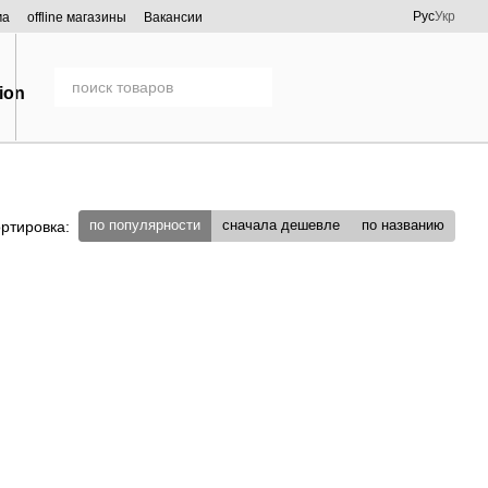
Рус
Укр
ма
offline магазины
Вакансии
по популярности
сначала дешевле
по названию
ртировка: