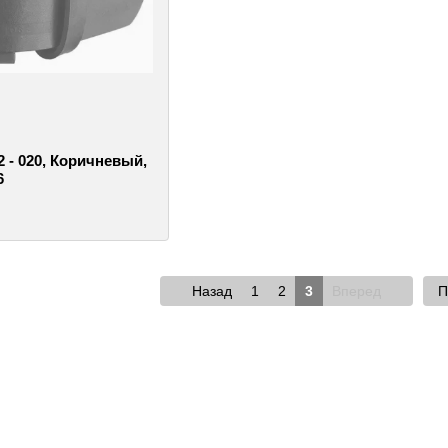
 - 020, Коричневый,
6
Назад
1
2
3
Вперед
П