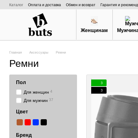
Перейти к основному контенту
Каталог
Оплата и доставка
Обмен и возврат
Гарантия и рекоменд
Договор публичной оферты
О нас
Женщинам
Мужчин
Главная
Аксессуары
Ремни
Ремни
Пол
3
3
4
Для женщин
37
Для мужчин
Цвет
Бренд