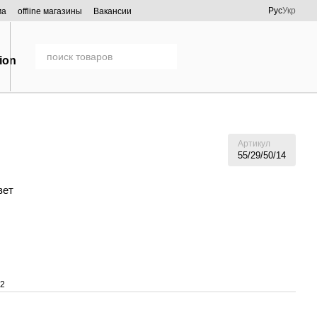
Рус
Укр
ма
offline магазины
Вакансии
Артикул
55/29/50/14
вет