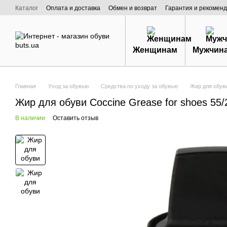
Перейти к основному контенту
Каталог
Оплата и доставка
Обмен и возврат
Гарантия и рекоменд
Договор публичной оферты
О нас
Женщинам
Мужчин
Главная
Уход за обувью
Средства по уходу за обувью
Жир для обуви
Жир для обуви Coccine Grease for shoes 55/
В наличии
Оставить отзыв