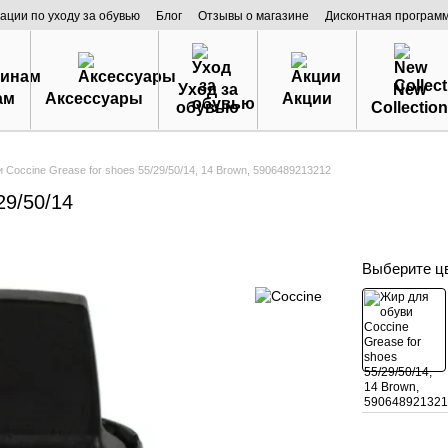
ации по уходу за обувью
Блог
Отзывы о магазине
Дисконтная програм
Уход за
New
ам
Аксессуары
Акции
обувью
Collection
 Coccine Grease for shoes 55/29/50/14, 14 Brown, 5906489213212
29/50/14
Выберите ц