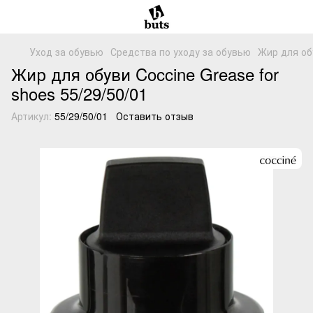
Уход за обувью
Средства по уходу за обувью
Жир для об
Жир для обуви Coccine Grease for
shoes 55/29/50/01
Артикул:
55/29/50/01
Оставить отзыв