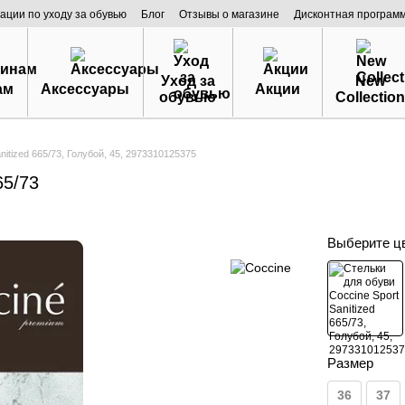
ации по уходу за обувью
Блог
Отзывы о магазине
Дисконтная програм
Уход за
New
ам
Аксессуары
Акции
обувью
Collection
nitized 665/73, Голубой, 45, 2973310125375
65/73
Выберите ц
Размер
36
37