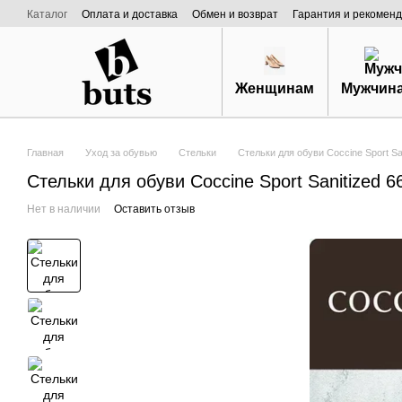
Перейти к основному контенту
Каталог
Оплата и доставка
Обмен и возврат
Гарантия и рекоменд
Договор публичной оферты
О нас
Женщинам
Мужчин
Главная
Уход за обувью
Стельки
Стельки для обуви Coccine Sport Sa
Стельки для обуви Coccine Sport Sanitized 6
Нет в наличии
Оставить отзыв