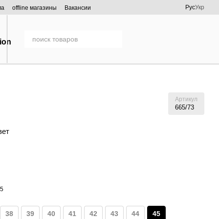
Рус
Укр
ма
offline магазины
Вакансии
Артикул
665/73
вет
38
39
40
41
42
43
44
45