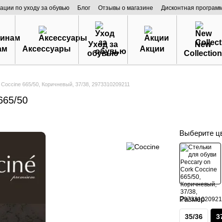
ации по уходу за обувью
Блог
Отзывы о магазине
Дисконтная програм
Уход за
New
ам
Аксессуары
Акции
обувью
Collection
 Coccine 665/50, Коричневый, 37/38, 2973310209211
665/50
Выберите ц
Размер
35/36
3