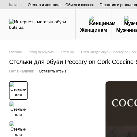
Перейти к основному контенту
Каталог
Оплата и доставка
Обмен и возврат
Гарантия и рекоменд
Договор публичной оферты
О нас
Женщинам
Мужчин
Главная
Уход за обувью
Стельки
Стельки для обуви Peccary on Cork
Стельки для обуви Peccary on Cork Coccine 
Нет в наличии
Оставить отзыв