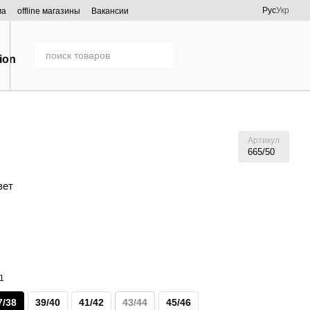
Рус
Укр
ма
offline магазины
Вакансии
Артикул
665/50
вет
7/38
39/40
41/42
43/44
45/46